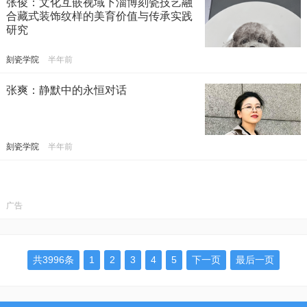
张俊：文化互嵌视域下淄博刻瓷技艺融
合藏式装饰纹样的美育价值与传承实践
研究
刻瓷学院
半年前
张爽：静默中的永恒对话
刻瓷学院
半年前
广告
共3996条
1
2
3
4
5
下一页
最后一页