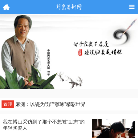
麻渊：以瓷为“媒”“雕琢”精彩世界
置顶
我在博山采访到了那个不想被“励志”的
年轻陶瓷人