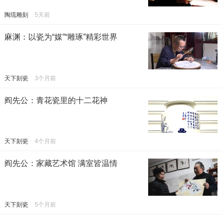
陶琉雕刻
5天前
麻渊：以瓷为“媒”“雕琢”精彩世界
天下刻瓷
3个月前
阎先公：青花瓷里的十二花神
天下刻瓷
4个月前
阎先公：家藏艺术馆 满室皆温情
天下刻瓷
5个月前