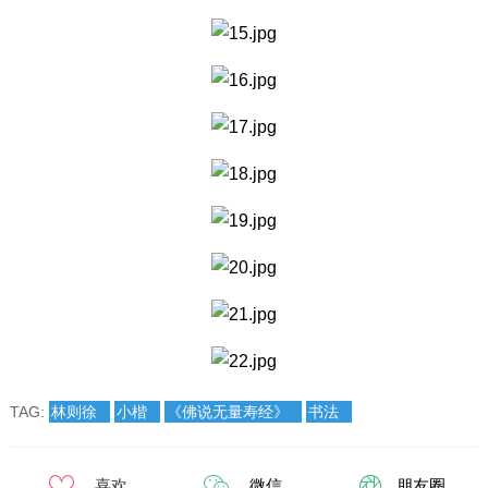
TAG:
林则徐
小楷
《佛说无量寿经》
书法
喜欢
微信
朋友圈