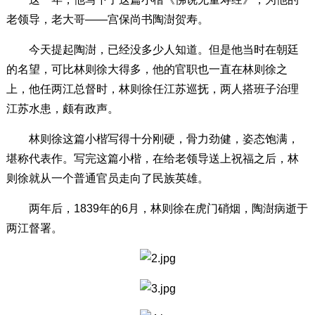
老领导，老大哥——宫保尚书陶澍贺寿。
今天提起陶澍，已经没多少人知道。但是他当时在朝廷
的名望，可比林则徐大得多，他的官职也一直在林则徐之
上，他任两江总督时，林则徐任江苏巡抚，两人搭班子治理
江苏水患，颇有政声。
林则徐这篇小楷写得十分刚硬，骨力劲健，姿态饱满，
堪称代表作。写完这篇小楷，在给老领导送上祝福之后，林
则徐就从一个普通官员走向了民族英雄。
两年后，1839年的6月，林则徐在虎门硝烟，陶澍病逝于
两江督署。