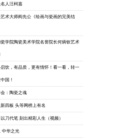
瓷名人汪柯嘉
瓷艺术大师阎先公《绘画与瓷画的完美结
陶瓷学院陶瓷美术学院名誉院长何炳钦艺术
访
心启饮，有品质，更有情怀！看一看，转一
康中国！
陶博会：陶瓷之魂
新四板 头等网榜上有名
以刀代笔 刻出精彩人生（视频）
 中华之光