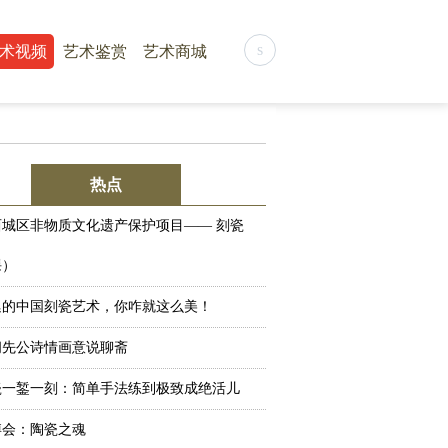
s
术视频
艺术鉴赏
艺术商城
热点
西城区非物质文化遗产保护项目—— 刻瓷
课）
廷的中国刻瓷艺术，你咋就这么美！
阎先公诗情画意说聊斋
瓷一錾一刻：简单手法练到极致成绝活儿
陶博会：陶瓷之魂