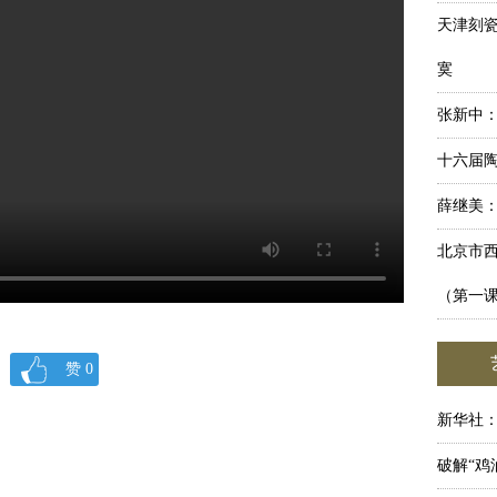
天津刻
寞
张新中：
十六届陶
薛继美
北京市
（第一
赞
0
新华社：
破解“鸡