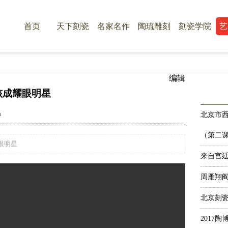
首页
天下刻瓷
名家名作
陶琉雕刻
刻瓷学院
艺
编辑
孩成耀眼明星
n
北京市
（第二
眼明星
来自宫
周雁翔
北京刻
2017