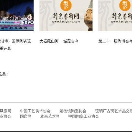
国（淄博）国际陶瓷琉
大器藏山河 一城蕴古今
第二十一届陶博会
重开幕
么美！
凤凰网
中国工艺美术协会
景德镇陶瓷协会
琉璃厂古玩艺术品交
业协会
国窑网
雅昌艺术网
中国陶瓷工业协会