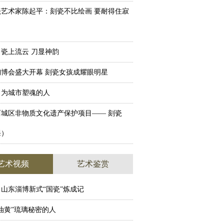
瓷艺术家陈起平：刻瓷不比绘画 要耐得住寂
瓷上流云 刀显神韵
博会盛大开幕 刻瓷女孩成耀眼明星
：为城市塑魂的人
西城区非物质文化遗产保护项目—— 刻瓷
课）
艺术视频
艺术鉴赏
山东淄博新式“国瓷”炼成记
油黄”琉璃秘密的人