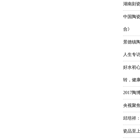
湖南刻
中国陶
合》
景德镇
人生专
好水初
转，健
2017
央视聚焦
邱培祥：
瓷品至上