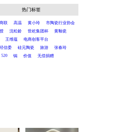
热门标签
商联
高温
黄小玲
市陶瓷行业协会
授
沈松龄
世屹集团杯
黄釉瓷
王维蕴
电商创客平台
经信委
硅元陶瓷
旅游
张春玲
520
锔
价值
无偿捐赠