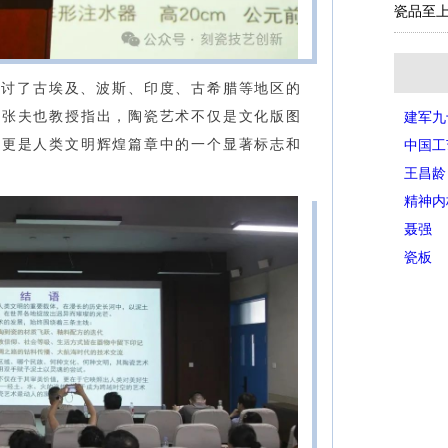
瓷品至上
探讨了古埃及、波斯、印度、古希腊等地区的
，张夫也教授指出，陶瓷艺术不仅是文化版图
建军九
，更是人类文明辉煌篇章中的一个显著标志和
中国工
王昌龄
精神内
聂强
瓷板