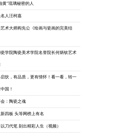
油黄”琉璃秘密的人
瓷名人汪柯嘉
瓷艺术大师阎先公《绘画与瓷画的完美结
陶瓷学院陶瓷美术学院名誉院长何炳钦艺术
访
心启饮，有品质，更有情怀！看一看，转一
康中国！
陶博会：陶瓷之魂
新四板 头等网榜上有名
以刀代笔 刻出精彩人生（视频）