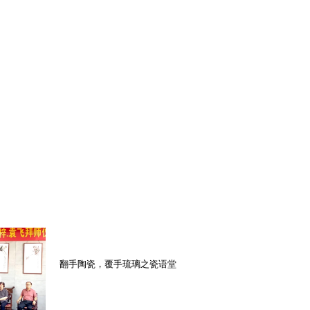
翻手陶瓷，覆手琉璃之瓷语堂