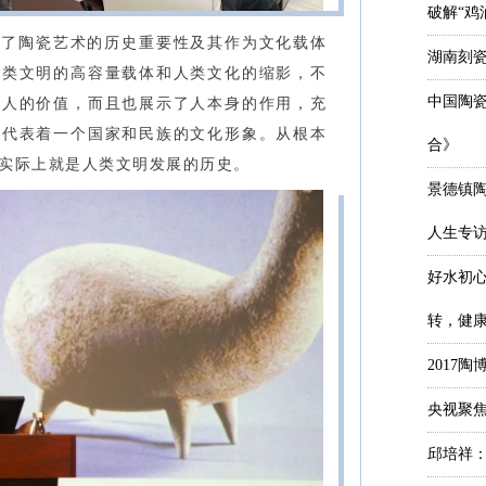
破解“鸡
述了陶瓷艺术的历史重要性及其作为文化载体
湖南刻
人类文明的高容量载体和人类文化的缩影，不
中国陶
、人的价值，而且也展示了人本身的作用，充
上代表着一个国家和民族的文化形象。从根本
合》
，实际上就是人类文明发展的历史。
景德镇
人生专
好水初
转，健
2017
央视聚焦
邱培祥：