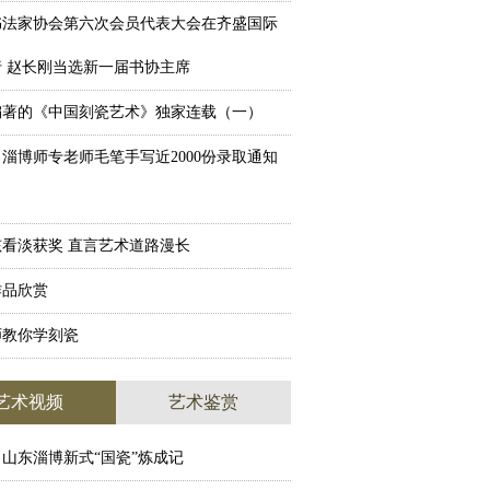
书法家协会第六次会员代表大会在齐盛国际
 赵长刚当选新一届书协主席
编著的《中国刻瓷艺术》独家连载（一）
淄博师专老师毛笔手写近2000份录取通知
看淡获奖 直言艺术道路漫长
作品欣赏
师教你学刻瓷
艺术视频
艺术鉴赏
山东淄博新式“国瓷”炼成记