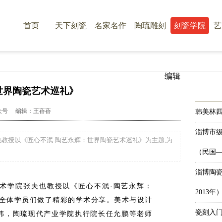
首页
天下刻瓷
名家名作
陶琉雕刻
刻瓷学院
艺
编辑
世界陶瓷艺术巡礼》
"公众号 编辑：王蓓蓓
韩美林
淄博市
也教授以《匠心不泯·陶艺永辉：世界陶瓷艺术巡礼》为主题,为
（民国—
淄博陶
美术学院
张夫也
教授以《匠心不泯·陶艺永辉：
2013年
为全体学员们做了精彩的学术分享。美术与设计
瓷刻入
伟，陶琉现代产业学院执行院长任允鹏等老师