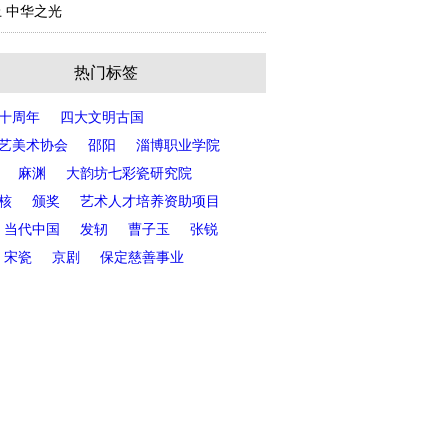
 中华之光
热门标签
十周年
四大文明古国
艺美术协会
邵阳
淄博职业学院
麻渊
大韵坊七彩瓷研究院
核
颁奖
艺术人才培养资助项目
当代中国
发轫
曹子玉
张锐
宋瓷
京剧
保定慈善事业