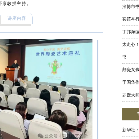
怀康教授主持。
淄博市
讲座内容
宾馆举行
丁邦海
太走心！
书
刻瓷女孩
于国华
罗媛大
新华社：