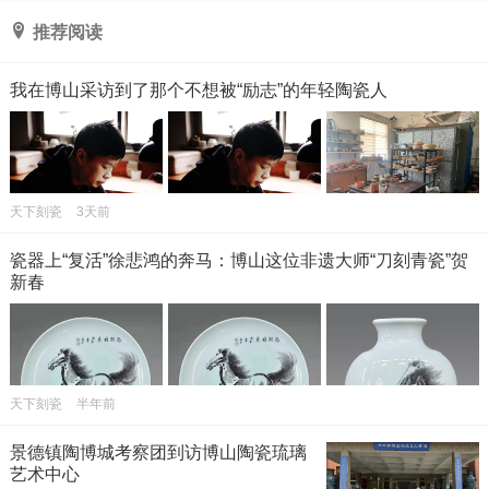
推荐阅读
我在博山采访到了那个不想被“励志”的年轻陶瓷人
天下刻瓷
3天前
瓷器上“复活”徐悲鸿的奔马：博山这位非遗大师“刀刻青瓷”贺
新春
天下刻瓷
半年前
景德镇陶博城考察团到访博山陶瓷琉璃
艺术中心