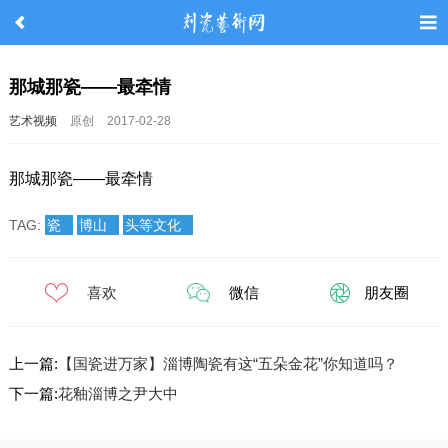
那城那瓷——最牵情
艺术视频
原创
2017-02-28
那城那瓷——最牵情
TAG:
瓷
博山
头等文化
喜欢
微信
朋友圈
上一篇:
【国瓷进万家】淄博陶瓷有这“五朵金花”你知道吗？
下一篇:
花釉淄博之尹大中