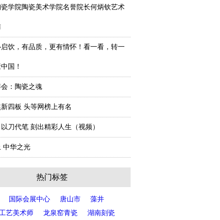
陶瓷学院陶瓷美术学院名誉院长何炳钦艺术
访
心启饮，有品质，更有情怀！看一看，转一
康中国！
陶博会：陶瓷之魂
新四板 头等网榜上有名
以刀代笔 刻出精彩人生（视频）
 中华之光
热门标签
国际会展中心
唐山市
藻井
工艺美术师
龙泉窑青瓷
湖南刻瓷