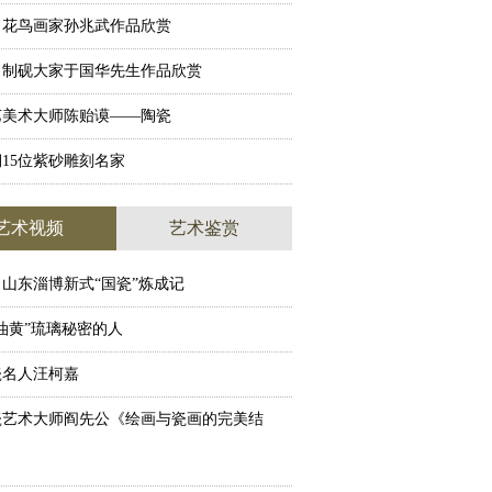
名花鸟画家孙兆武作品欣赏
】制砚大家于国华先生作品欣赏
艺美术大师陈贻谟——陶瓷
15位紫砂雕刻名家
艺术视频
艺术鉴赏
山东淄博新式“国瓷”炼成记
油黄”琉璃秘密的人
瓷名人汪柯嘉
瓷艺术大师阎先公《绘画与瓷画的完美结