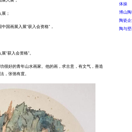
品展入展；
体操
博山陶
入展；
陶瓷企
国中国画展入展“获入会资格”，
陶与壁
入展“获入会资格”。
功很好的青年山水画家。他的画，求古意，有文气，善造
法，张弛有度。