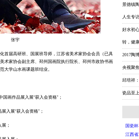
景德镇
人生专
好水初
张宇
转，健
化首届高研班、国展班导师，江苏省美术家协会会员（已具
2017
美术家协会副主席、邳州国画院执行院长、邳州市政协书画
央视聚焦
范大学山水画课题班结业。
邱培祥：
瓷品至上
中国画作品展入展“获入会资格”；
品展入展“获入会资格”；
入展；
国瓷杯
江西省