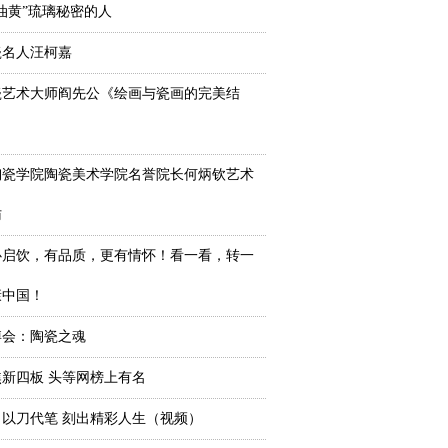
油黄”琉璃秘密的人
瓷名人汪柯嘉
瓷艺术大师阎先公《绘画与瓷画的完美结
陶瓷学院陶瓷美术学院名誉院长何炳钦艺术
访
心启饮，有品质，更有情怀！看一看，转一
康中国！
陶博会：陶瓷之魂
新四板 头等网榜上有名
以刀代笔 刻出精彩人生（视频）