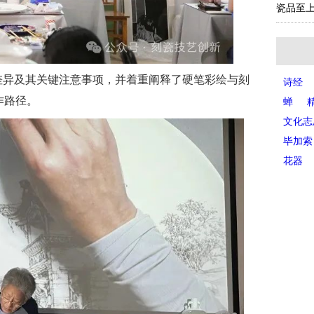
瓷品至上
差异及其关键注意事项，并着重阐释了硬笔彩绘与刻
诗经
作路径。
蝉
文化志
毕加索
花器