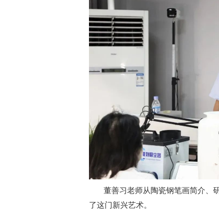
董善习老师从陶瓷钢笔画简介、
了这门新兴艺术。