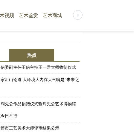
s
术视频
艺术鉴赏
艺术商城
热点
经信委副主任王信主持王一君大师收徒仪式
家沂山论道 大环境大内存大气魄是“未来之
】阎先公作品捐赠仪式暨阎先公艺术博物馆
式今日举行
淄博市工艺美术大师评审结果公示