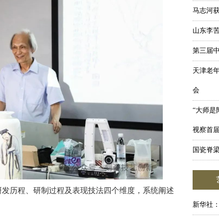
马志河获
山东李
第三届
天津老年
会
“大师是
视察首
国瓷脊
研发历程、研制过程及表现技法四个维度，系统阐述
新华社：