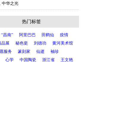
 中华之光
热门标签
“昌南”
阿里巴巴
田鹤仙
疫情
精品展
秘色瓷
刘德功
黄河美术馆
愿服务
篆刻家
仙逝
袖珍
心学
中国陶瓷
浙江省
王文艳