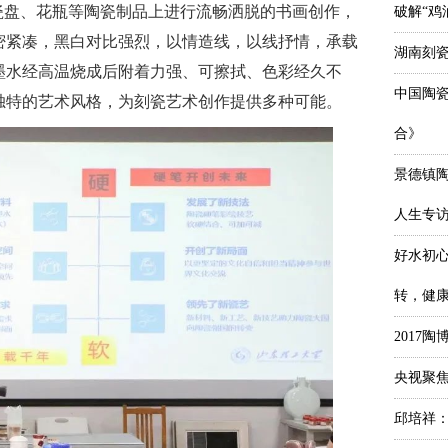
瓷盘、花瓶等陶瓷制品上进行流畅洒脱的书画创作，
破解“鸡
密紧凑，黑白对比强烈，以情造线，以线抒情，承载
湖南刻
墨水经高温烧成后附着力强、可擦拭、色彩经久不
中国陶
独特的艺术风格，为刻瓷艺术创作提供多种可能。
合》
景德镇
人生专
好水初
转，健
2017
央视聚焦
邱培祥：