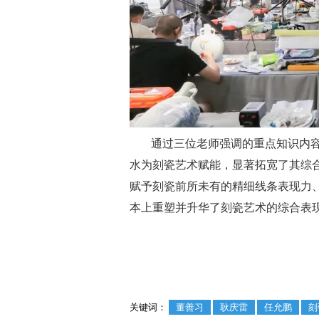
通过三位老师强调的重点知识内
水为刻瓷艺术赋能，显著拓宽了其综
赋予刻瓷前所未有的精细线条表现力
本上重塑并升华了刻瓷艺术的综合表
关键词：
董善习
耿庆雷
任允鹏
刻