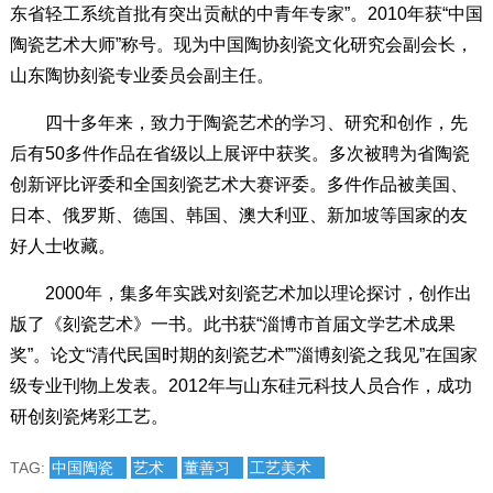
东省轻工系统首批有突出贡献的中青年专家”。2010年获“中国
陶瓷艺术大师”称号。现为中国陶协刻瓷文化研究会副会长，
山东陶协刻瓷专业委员会副主任。
四十多年来，致力于陶瓷艺术的学习、研究和创作，先
后有50多件作品在省级以上展评中获奖。多次被聘为省陶瓷
创新评比评委和全国刻瓷艺术大赛评委。多件作品被美国、
日本、俄罗斯、德国、韩国、澳大利亚、新加坡等国家的友
好人士收藏。
2000年，集多年实践对刻瓷艺术加以理论探讨，创作出
版了《刻瓷艺术》一书。此书获“淄博市首届文学艺术成果
奖”。论文“清代民国时期的刻瓷艺术””淄博刻瓷之我见”在国家
级专业刊物上发表。2012年与山东硅元科技人员合作，成功
研创刻瓷烤彩工艺。
TAG:
中国陶瓷
艺术
董善习
工艺美术